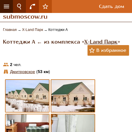
Сдать дом
Главная
→
Х-Land Парк
→
Коттеджи А
Коттеджи А ← из комплекса «
Х-Land Парк
»
2
чел.
Дмитровское
(
53 км
)