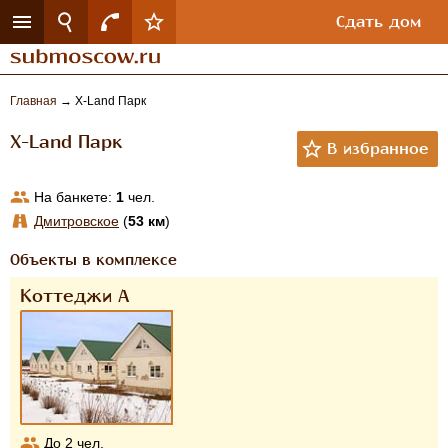
Сдать дом
Главная
→
Х-Land Парк
Х-Land Парк
На банкете:
1
чел.
Дмитровское
(
53 км
)
Объекты в комплексе
Коттеджи А
До
2
чел.