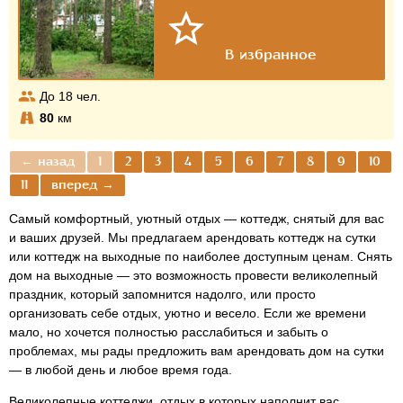
До
18
чел.
80
км
← назад
1
2
3
4
5
6
7
8
9
10
11
вперед →
Самый комфортный, уютный отдых — коттедж, снятый для вас
и ваших друзей. Мы предлагаем арендовать коттедж на сутки
или коттедж на выходные по наиболее доступным ценам. Снять
дом на выходные — это возможность провести великолепный
праздник, который запомнится надолго, или просто
организовать себе отдых, уютно и весело. Если же времени
мало, но хочется полностью расслабиться и забыть о
проблемах, мы рады предложить вам арендовать дом на сутки
— в любой день и любое время года.
Великолепные коттеджи, отдых в которых наполнит вас