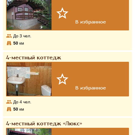
До
3
чел.
50
км
4-местный коттедж
До
4
чел.
50
км
4-местный коттедж «Люкс»