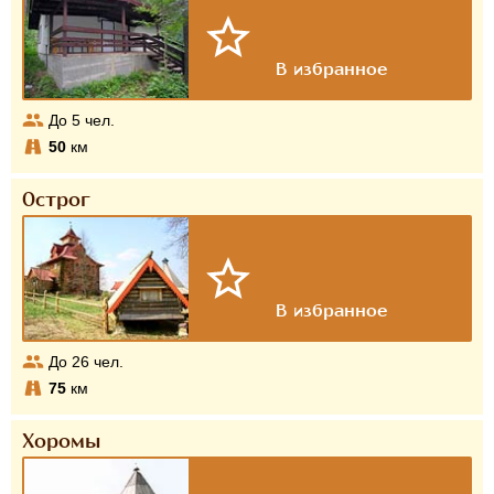
До
5
чел.
50
км
Острог
До
26
чел.
75
км
Хоромы