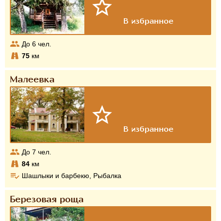
До
6
чел.
75
км
Малеевка
До
7
чел.
84
км
Шашлыки и барбекю, Рыбалка
Березовая роща