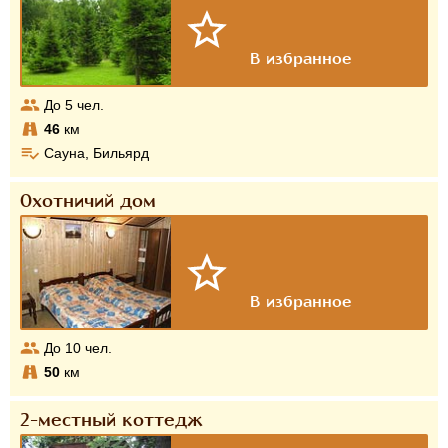
До
5
чел.
46
км
Сауна, Бильярд
Охотничий дом
До
10
чел.
50
км
2-местный коттедж