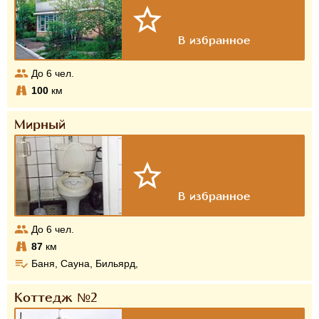
До
6
чел.
100
км
Мирный
До
6
чел.
87
км
Баня, Сауна, Бильярд,
Коттедж №2