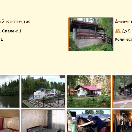
ый коттедж
4-мес
. Спален:
1
До
5
:
1
Количес