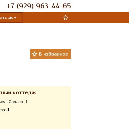
+7 (929) 963-44-65
ать дом
тный коттедж
чел. Спален:
1
тво:
1