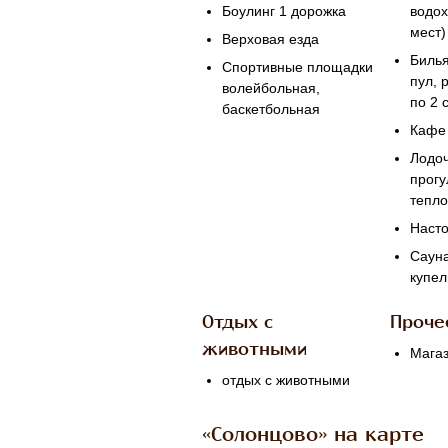
Боулинг 1 дорожка
водо
мест)
Верховая езда
Билья
Спортивные площадки
пул, 
волейбольная,
по 2 
баскетбольная
Кафе
Лодоч
прогу
тепл
Насто
Сауна
купел
Отдых с
Проче
животными
Мага
отдых с животными
«Солонцово» на карте