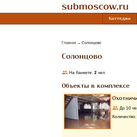
Коттеджи
Главная
→
Солонцово
Солонцово
На банкете:
2
чел.
Объекты в комплексе
Охотнич
До
10
че
Количество