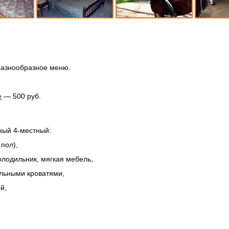
разнообразное меню.
е
— 500 руб.
ный
4-местный:
пол),
олодильник, мягкая мебель,
альными кроватями,
й,