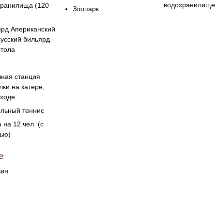
водохранилище
хранилища (120
Зоопарк
рд Апериканский
русский бильярд -
стола
ная станция
лки на катере,
оходе
льный теннис
 на 12 чел. (с
ью)
е
зин