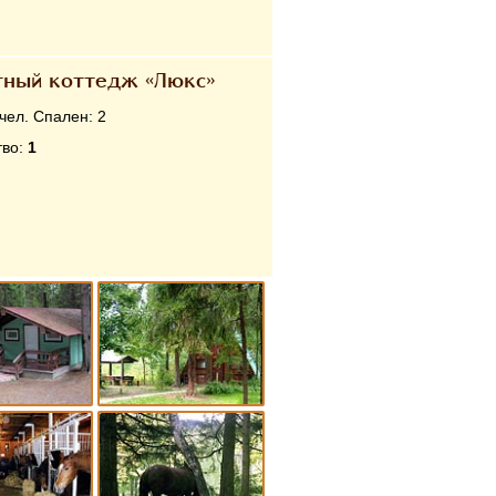
тный коттедж «Люкс»
чел. Спален:
2
тво:
1