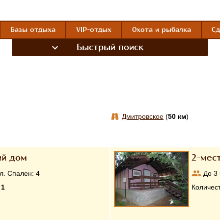
Базы отдыха
VIP-отдых
Охота и рыбалка
Сд
Быстрый поиск
Дмитровское
(
50 км
)
ий дом
2-мес
л. Спален:
4
До
3
:
1
Количес