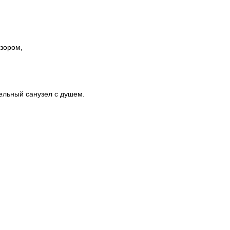
изором,
дельный санузел с душем.