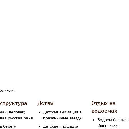
оликом.
структура
Детям
Отдых на
водоемах
на 8 человек;
Детская анимация в
чая русская баня
праздничные заезды
Водоем без пля
Икшинское
а берегу
Детская площадка