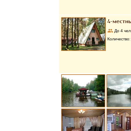
4-местн
До
4
чел
Количество