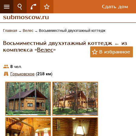
Сдать дом
Главная
→
Велес
→
Восьмиместный двухэтажный коттедж
Восьмиместный двухэтажный коттедж ← из
комплекса «
Велес
»
8
чел.
Горьковское
(
218 км
)