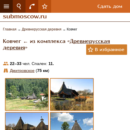
Сдать дом
Главная
→
Древнерусская деревня
→
Ковчег
Ковчег ← из комплекса «
Древнерусская
деревня
»
22–33
чел. Спален:
11.
Дмитровское
(
75 км
)