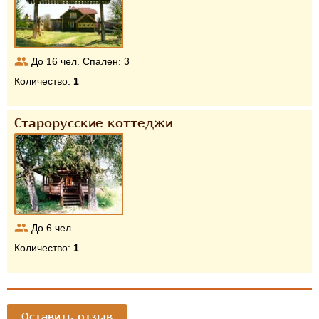
До
16
чел. Спален:
3
Количество:
1
Старорусские коттеджи
До
6
чел.
Количество:
1
Оставить отзыв