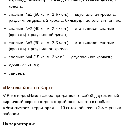
водопад, телевизор, столы до 35 чел., кожаный диван, 2
кресла;
спальня №1 (50 кв. м,
2-6 чел.
) — двуспальная кровать,
раздвижной диван, 2 кресла, бильярд, настольный теннис;
спальня №2 (40 кв. м,
2-4 чел.
) — итальянская спальня
(кровать) + раздвижной диван;
спальня №3 (30 кв. м,
2-3 чел.
) — итальянская спальня
(кровать) + раздвижное кресло;
спальня №4 (15 кв. м, 2 чел.) — двуспальная кровать;
кухня (23 кв. м);
санузел.
«Никольское» на карте
VIP-коттедж
«Никольское» представляет собой двухэтажный
кирпичный еврокоттедж, который расположен в посёлке
«Никольское», территория — 10 соток, обнесена
2-метровым
забором.
На территории: