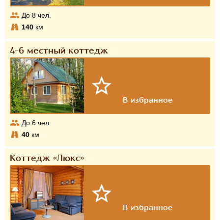
До
8
чел.
140
км
4-6 местный коттедж
До
6
чел.
40
км
Коттедж «Люкс»