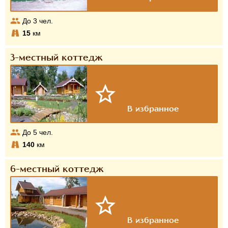
До
3
чел.
15
км
3-местный коттедж
До
5
чел.
140
км
6-местный коттедж