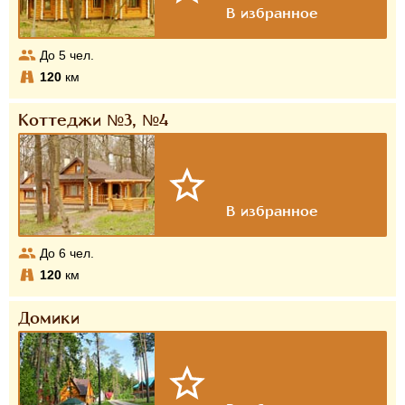
До
5
чел.
120
км
Коттеджи №3, №4
До
6
чел.
120
км
Домики