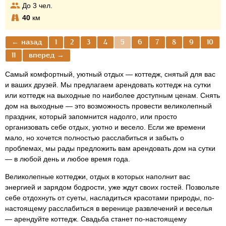
До
3
чел.
40
км
← назад
1
2
3
4
5
6
7
8
9
10
11
вперед →
Самый комфортный, уютный отдых — коттедж, снятый для вас
и ваших друзей. Мы предлагаем арендовать коттедж на сутки
или коттедж на выходные по наиболее доступным ценам. Снять
дом на выходные — это возможность провести великолепный
праздник, который запомнится надолго, или просто
организовать себе отдых, уютно и весело. Если же времени
мало, но хочется полностью расслабиться и забыть о
проблемах, мы рады предложить вам арендовать дом на сутки
— в любой день и любое время года.
Великолепные коттеджи, отдых в которых наполнит вас
энергией и зарядом бодрости, уже ждут своих гостей. Позвольте
себе отдохнуть от суеты, насладиться красотами природы, по-
настоящему расслабиться в веренице развлечений и веселья
— арендуйте коттедж. Свадьба станет по-настоящему