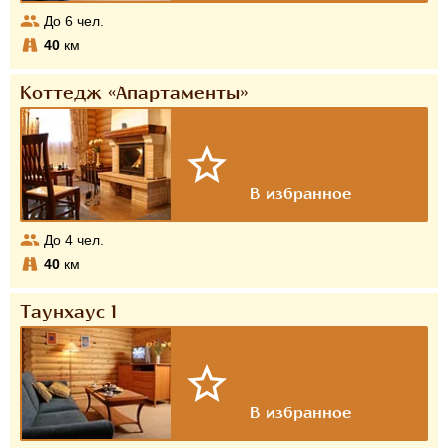
До
6
чел.
40
км
Коттедж «Апартаменты»
До
4
чел.
40
км
Таунхаус 1