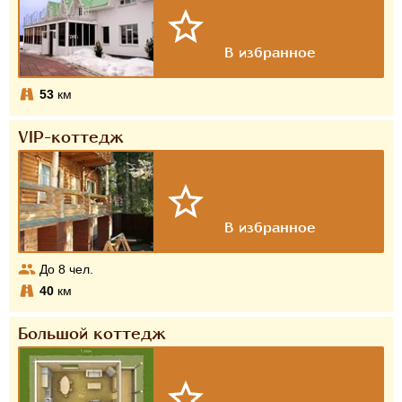
53
км
VIP-коттедж
До
8
чел.
40
км
Большой коттедж