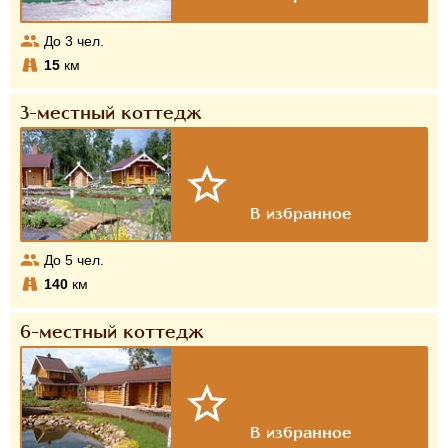
До
3
чел.
15
км
3-местный коттедж
До
5
чел.
140
км
6-местный коттедж