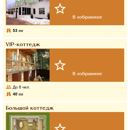
53
км
VIP-коттедж
До
8
чел.
40
км
Большой коттедж