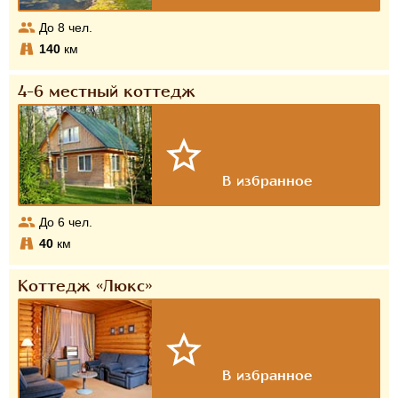
До
8
чел.
140
км
4-6 местный коттедж
До
6
чел.
40
км
Коттедж «Люкс»