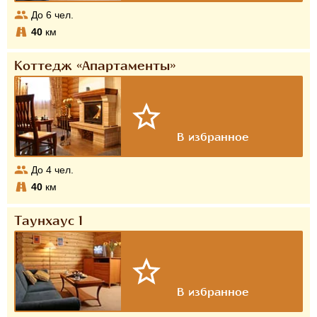
До
6
чел.
40
км
Коттедж «Апартаменты»
До
4
чел.
40
км
Таунхаус 1