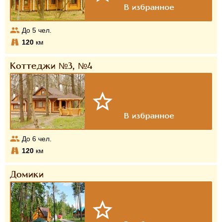
До
5
чел.
120
км
Коттеджи №3, №4
До
6
чел.
120
км
Домики