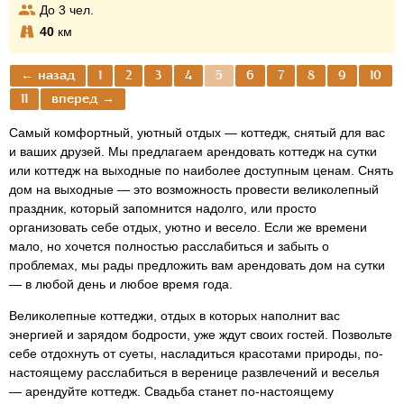
До
3
чел.
40
км
← назад
1
2
3
4
5
6
7
8
9
10
11
вперед →
Самый комфортный, уютный отдых — коттедж, снятый для вас
и ваших друзей. Мы предлагаем арендовать коттедж на сутки
или коттедж на выходные по наиболее доступным ценам. Снять
дом на выходные — это возможность провести великолепный
праздник, который запомнится надолго, или просто
организовать себе отдых, уютно и весело. Если же времени
мало, но хочется полностью расслабиться и забыть о
проблемах, мы рады предложить вам арендовать дом на сутки
— в любой день и любое время года.
Великолепные коттеджи, отдых в которых наполнит вас
энергией и зарядом бодрости, уже ждут своих гостей. Позвольте
себе отдохнуть от суеты, насладиться красотами природы, по-
настоящему расслабиться в веренице развлечений и веселья
— арендуйте коттедж. Свадьба станет по-настоящему