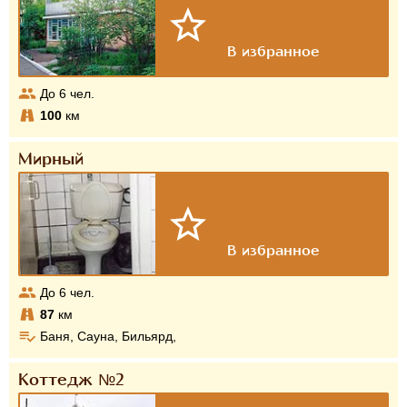
До
6
чел.
100
км
Мирный
До
6
чел.
87
км
Баня, Сауна, Бильярд,
Коттедж №2