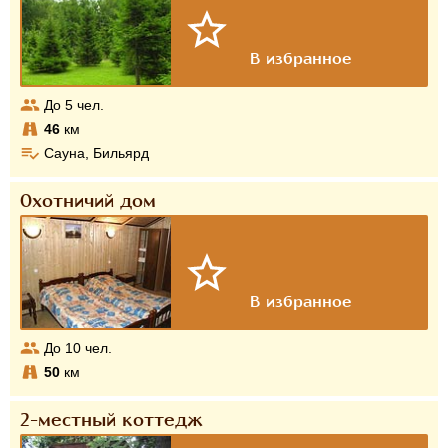
До
5
чел.
46
км
Сауна, Бильярд
Охотничий дом
До
10
чел.
50
км
2-местный коттедж