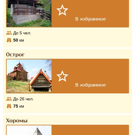
До
5
чел.
50
км
Острог
До
26
чел.
75
км
Хоромы