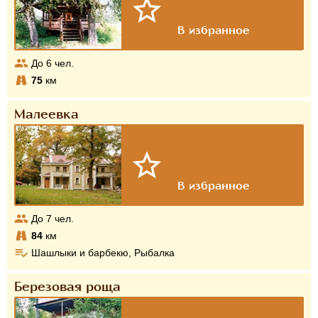
До
6
чел.
75
км
Малеевка
До
7
чел.
84
км
Шашлыки и барбекю, Рыбалка
Березовая роща