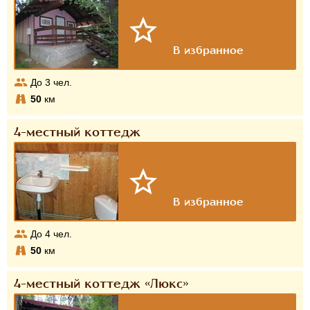
До
3
чел.
50
км
4-местный коттедж
До
4
чел.
50
км
4-местный коттедж «Люкс»