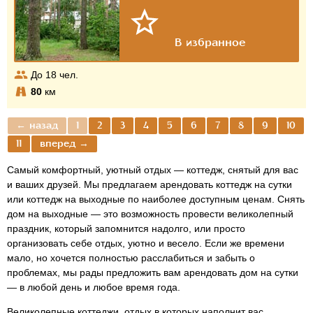
До
18
чел.
80
км
← назад
1
2
3
4
5
6
7
8
9
10
11
вперед →
Самый комфортный, уютный отдых — коттедж, снятый для вас
и ваших друзей. Мы предлагаем арендовать коттедж на сутки
или коттедж на выходные по наиболее доступным ценам. Снять
дом на выходные — это возможность провести великолепный
праздник, который запомнится надолго, или просто
организовать себе отдых, уютно и весело. Если же времени
мало, но хочется полностью расслабиться и забыть о
проблемах, мы рады предложить вам арендовать дом на сутки
— в любой день и любое время года.
Великолепные коттеджи, отдых в которых наполнит вас