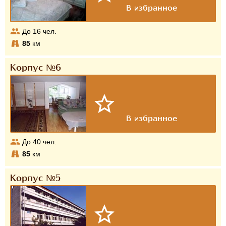
До
16
чел.
85
км
Корпус №6
До
40
чел.
85
км
Корпус №5