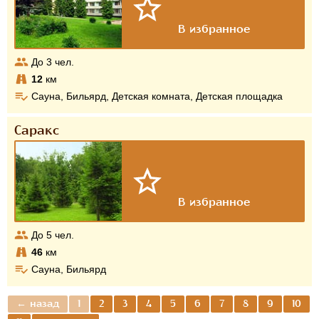
До
3
чел.
12
км
Сауна, Бильярд, Детская комната, Детская площадка
Саракс
До
5
чел.
46
км
Сауна, Бильярд
← назад
1
2
3
4
5
6
7
8
9
10